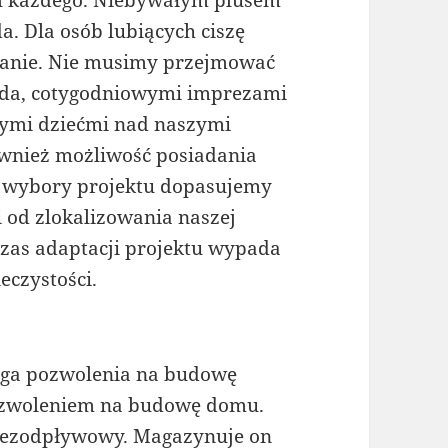
l każdego. Niebywałym plusem
a. Dla osób lubiących ciszę
ązanie. Nie musimy przejmować
ada, cotygodniowymi imprezami
cymi dziećmi nad naszymi
wnież możliwość posiadania
i wybory projektu dopasujemy
 od zlokalizowania naszej
czas adaptacji projektu wypada
czystości.
ga pozwolenia na budowę
pozwoleniem na budowę domu.
 bezodpływowy. Magazynuje on