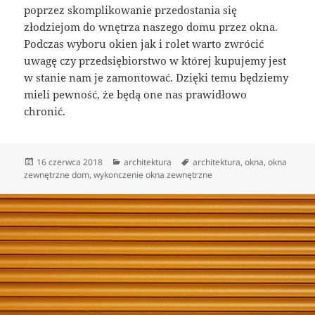
poprzez skomplikowanie przedostania się
złodziejom do wnętrza naszego domu przez okna.
Podczas wyboru okien jak i rolet warto zwrócić
uwagę czy przedsiębiorstwo w której kupujemy jest
w stanie nam je zamontować. Dzięki temu będziemy
mieli pewność, że będą one nas prawidłowo
chronić.
Data
Kategorie
Tagi
16 czerwca 2018
architektura
architektura
,
okna
,
okna
publikacji
zewnętrzne dom
,
wykonczenie okna zewnętrzne