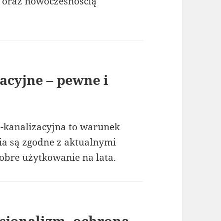
i oraz nowoczesnością
acyjne – pewne i
o-kanalizacyjna to warunek
a są zgodne z aktualnymi
obre użytkowanie na lata.
esjonalizm, ochrona,