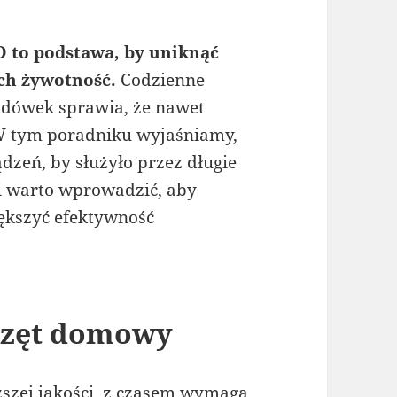
 to podstawa, by uniknąć
ch żywotność.
Codzienne
odówek sprawia, że nawet
 W tym poradniku wyjaśniamy,
dzeń, by służyło przez długie
i warto wprowadzić, aby
ększyć efektywność
rzęt domowy
szej jakości, z czasem wymaga