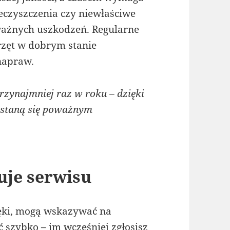
ieczyszczenia czy niewłaściwe
ażnych uszkodzeń. Regularne
zęt w dobrym stanie
napraw.
zynajmniej raz w roku – dzięki
 staną się poważnym
uje serwisu
ięki, mogą wskazywać na
ć szybko – im wcześniej zgłosisz