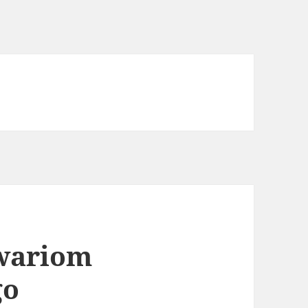
awariom
go