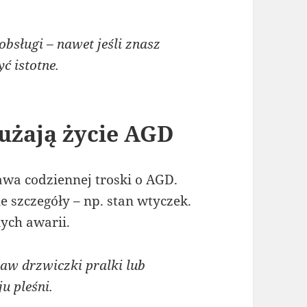
bsługi – nawet jeśli znasz
ć istotne.
użają życie AGD
awa codziennej troski o AGD.
 szczegóły – np. stan wtyczek.
ych awarii.
w drzwiczki pralki lub
u pleśni.