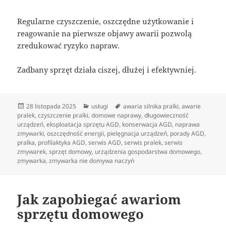
Regularne czyszczenie, oszczędne użytkowanie i
reagowanie na pierwsze objawy awarii pozwolą
zredukować ryzyko napraw.
Zadbany sprzęt działa ciszej, dłużej i efektywniej.
Data
Kategorie
Tagi
28 listopada 2025
usługi
awaria silnika pralki
,
awarie
publikacji
pralek
,
czyszczenie pralki
,
domowe naprawy
,
długowieczność
urządzeń
,
eksploatacja sprzętu AGD
,
konserwacja AGD
,
naprawa
zmywarki
,
oszczędność energii
,
pielęgnacja urządzeń
,
porady AGD
,
pralka
,
profilaktyka AGD
,
serwis AGD
,
serwis pralek
,
serwis
zmywarek
,
sprzęt domowy
,
urządzenia gospodarstwa domowego
,
zmywarka
,
zmywarka nie domywa naczyń
Jak zapobiegać awariom
sprzętu domowego